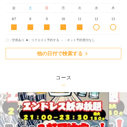
金
土
日
月
火
水
木
8/7
8
9
10
11
12
13
〇：空席あり
■：リクエスト予約する
－：ネット予約受付なし
他の日付で検索する
コース