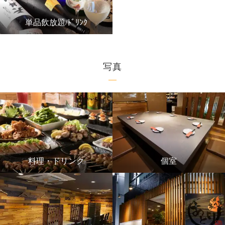
単品飲放題/ﾄﾞﾘﾝｸ
写真
料理・ドリンク
個室