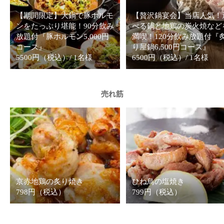
【期間限定】大鍋で豚ホルモ
【贅沢鍋宴会】当店人気！
ンをたっぷり堪能！90分飲み
べる鍋と地鶏の炭火焼など
放題付『豚ホルモン5,000円
満喫！120分飲み放題付『
コース』
り屋鍋6,500円コース』
5500円（税込）/ 1名様
6500円（税込）/ 1名様
売れ筋
京赤地鶏の炙り焼き
ひね鳥の塩焼き
798円（税込）
799円（税込）