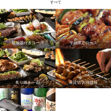
すべて
飲放題付きコース
平日限定コース
炙り焼き/一品
昼貸切/お得情報