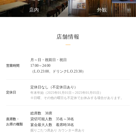
店内
外観
店舗情報
月～日・祝前日・祝日
17:00～24:00
営業時間
（L.O.23:00、ドリンクL.O.23:30）
定休日なし（不定休日あり）
定休日
年末年始（2025年01月01日～2025年01月05日）
※日曜、その他の曜日も不定休でお休みする場合があります。
総席数 38席
貸切可能人数 35名～38名
座席数・
お席の種類
宴会最大人数 着席時38名
掘りごたつ席あり カウンター席あり