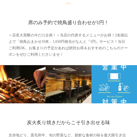
席のみ予約で焼鳥盛り合わせが1円！
＜店長大英断の今だけ企画！＞当店の代表するメニューがお得！2名様以
上で「焼鳥おまかせ10本」1,650円相当がなんと『1円』サービス！当日
ご利用OK。お集まりの予定があれば絶対お得＆おすすめのこちらのクー
ポンをぜひご利用くださいませ！
炭火炙り焼きだからこそ引き出せる味
京赤地どり、黒毛和牛、旬の野菜など、新鮮な食材の味を最大限引き出