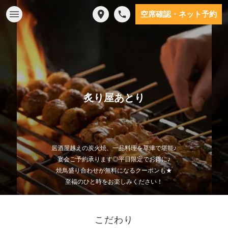
空席確認・ネット予約
炙り屋あとり
居酒屋越えの炭火焼、一品料理を草津で堪能♪
宴会ご予約承ります◎平日限定でお得に♪
焼鳥盛り合わせが無料になるクーポンも★
至福のひと時をお楽しみください！
こだわり